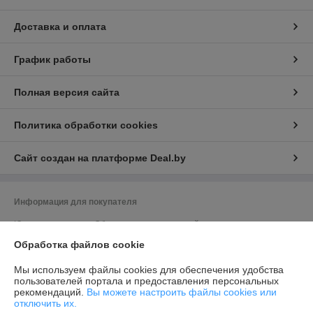
Доставка и оплата
График работы
Полная версия сайта
Политика обработки cookies
Сайт создан на платформе Deal.by
Информация для покупателя
Юридическое лицо:
Общество с ограниченной ответственностью
"Элитхолод"
190863688, 220136, г. Минск, ул. Академика Жебрака, 35, оф. 309
Обработка файлов cookie
Регистрационный номер ЕГР: 190863688
Мы используем файлы cookies для обеспечения удобства
пользователей портала и предоставления персональных
УНП: 190863688
рекомендаций.
Вы можете настроить файлы cookies или
отключить их.
Регистрационный орган: Минский исполком