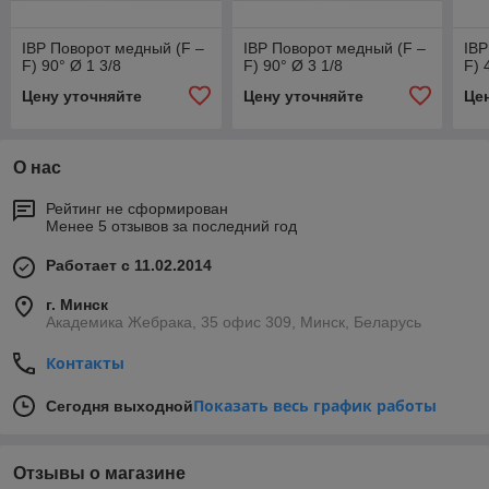
IBP Поворот медный (F –
IBP Поворот медный (F –
IBP
F) 90° Ø 1 3/8
F) 90° Ø 3 1/8
F) 
Цену уточняйте
Цену уточняйте
Це
О нас
Рейтинг не сформирован
Менее 5 отзывов за последний год
Работает с 11.02.2014
г. Минск
Академика Жебрака, 35 офис 309, Минск, Беларусь
Контакты
Показать весь график работы
Сегодня выходной
Отзывы о магазине