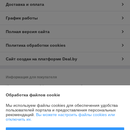
Доставка и оплата
График работы
Полная версия сайта
Политика обработки cookies
Сайт создан на платформе Deal.by
Информация для покупателя
Юридическое лицо:
Общество с ограниченной ответственностью
"Элитхолод"
Обработка файлов cookie
190863688, 220136, г. Минск, ул. Академика Жебрака, 35, оф. 309
Регистрационный номер ЕГР: 190863688
Мы используем файлы cookies для обеспечения удобства
пользователей портала и предоставления персональных
УНП: 190863688
рекомендаций.
Вы можете настроить файлы cookies или
отключить их.
Регистрационный орган: Минский исполком