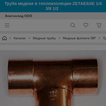
Труба медная в теплоизоляции ZETAESSE 1/4
3/8 1/2
Элитхолод ООО
Каталог
Медные трубы
Медные фитинги IBP
Т