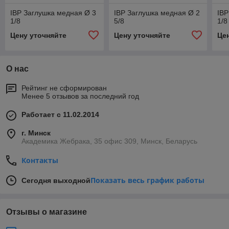
IBP Заглушка медная Ø 3
IBP Заглушка медная Ø 2
IBP
1/8
5/8
1/8
Цену уточняйте
Цену уточняйте
Це
О нас
Рейтинг не сформирован
Менее 5 отзывов за последний год
Работает с 11.02.2014
г. Минск
Академика Жебрака, 35 офис 309, Минск, Беларусь
Контакты
Показать весь график работы
Сегодня выходной
Отзывы о магазине