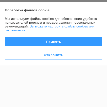
Контакты
Обработка файлов cookie
Доставка и оплата
Мы используем файлы cookies для обеспечения удобства
пользователей портала и предоставления персональных
рекомендаций.
Вы можете настроить файлы cookies или
График работы
отключить их.
Полная версия сайта
Принять
Политика обработки cookies
Отклонить
Сайт создан на платформе Deal.by
Информация для покупателя
Юридическое лицо:
Общество с ограниченной ответственностью
"Элитхолод"
190863688, 220136, г. Минск, ул. Академика Жебрака, 35, оф. 309
Регистрационный номер ЕГР: 190863688