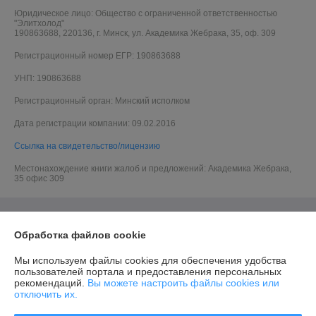
Юридическое лицо:
Общество с ограниченной ответственностью
"Элитхолод"
190863688, 220136, г. Минск, ул. Академика Жебрака, 35, оф. 309
Регистрационный номер ЕГР: 190863688
УНП: 190863688
Регистрационный орган: Минский исполком
Дата регистрации компании: 09.02.2016
Ссылка на свидетельство/лицензию
Местонахождение книги жалоб и предложений: Академика Жебрака,
35 офис 309
Обработка файлов cookie
Мы используем файлы cookies для обеспечения удобства
пользователей портала и предоставления персональных
рекомендаций.
Вы можете настроить файлы cookies или
отключить их.