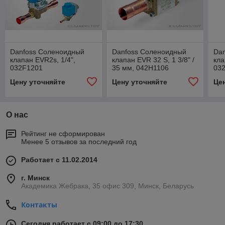
Danfoss Соленоидный
Danfoss Соленоидный
Da
клапан EVR2s, 1/4",
клапан EVR 32 S, 1 3/8" /
кла
032F1201
35 мм, 042H1106
03
Цену уточняйте
Цену уточняйте
Це
О нас
Рейтинг не сформирован
Менее 5 отзывов за последний год
Работает с 11.02.2014
г. Минск
Академика Жебрака, 35 офис 309, Минск, Беларусь
Контакты
Сегодня работает с 09:00 до 17:30