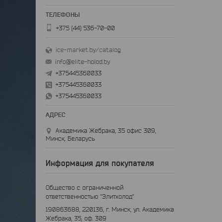
+375 (44) 536-70-00
ice-market.by/catalog
info@elite-holod.by
+375445360033
+375445360033
+375445360033
Академика Жебрака, 35 офис 309,
Минск, Беларусь
Информация для покупателя
Общество с ограниченной
ответственностью "Элитхолод"
190863688, 220136, г. Минск, ул. Академика
Жебрака, 35, оф. 309