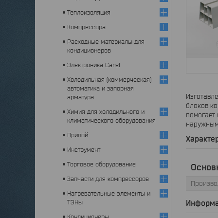
Теплоизоляция
Компрессора
Расходные материалы для
кондиционеров
Электроника Carel
Холодильная (коммерческая)
автоматика и запорная
Изготавл
арматура
блоков ко
Химия для холодильного и
помогает 
климатического оборудования
наружным 
Припой
Характе
Инструмент
Торговое оборудование
Основ
Запчасти для компрессоров
Произво
Нагревательные элементы и
ТЭНы
Информа
Кондиционеры