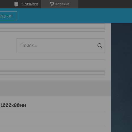
Корзина
5 отзывов
едная
я 1000x80мм