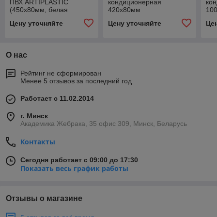
ПВХ ARTIPLASTIC
кондиционерная
ко
(450х80мм, белая
420x80мм
10
RAL9001); 0451SP (1шт с
Цену уточняйте
Цену уточняйте
Це
крепежем/ 24шт.кор.)
О нас
Рейтинг не сформирован
Менее 5 отзывов за последний год
Работает с 11.02.2014
г. Минск
Академика Жебрака, 35 офис 309, Минск, Беларусь
Контакты
Сегодня работает с 09:00 до 17:30
Показать весь график работы
Отзывы о магазине