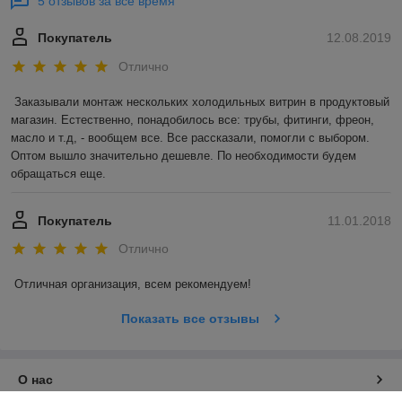
5 отзывов за всё время
Покупатель
12.08.2019
Отлично
Заказывали монтаж нескольких холодильных витрин в продуктовый 
магазин. Естественно, понадобилось все: трубы, фитинги, фреон, 
масло и т.д, - вообщем все. Все рассказали, помогли с выбором. 
Оптом вышло значительно дешевле. По необходимости будем 
обращаться еще. 
Покупатель
11.01.2018
Отлично
Отличная организация, всем рекомендуем! 
Показать все отзывы
О нас