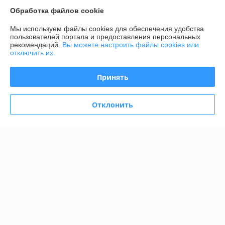
Обработка файлов cookie
Контакты
Мы используем файлы cookies для обеспечения удобства
Доставка и оплата
пользователей портала и предоставления персональных
рекомендаций.
Вы можете настроить файлы cookies или
отключить их.
График работы
Принять
Полная версия сайта
Отклонить
Политика обработки cookies
Сайт создан на платформе Deal.by
Информация для покупателя
Юридическое лицо:
Общество с ограниченной ответственностью
"Элитхолод"
190863688, 220136, г. Минск, ул. Академика Жебрака, 35, оф. 309
Регистрационный номер ЕГР: 190863688
УНП: 190863688