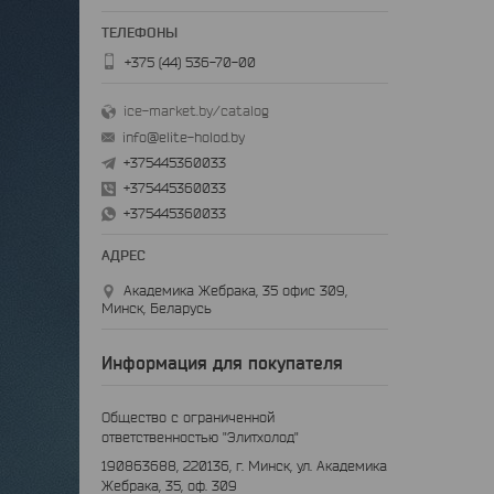
+375 (44) 536-70-00
ice-market.by/catalog
info@elite-holod.by
+375445360033
+375445360033
+375445360033
Академика Жебрака, 35 офис 309,
Минск, Беларусь
Информация для покупателя
Общество с ограниченной
ответственностью "Элитхолод"
190863688, 220136, г. Минск, ул. Академика
Жебрака, 35, оф. 309