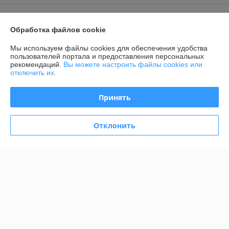
Контакты
Обработка файлов cookie
Доставка и оплата
Мы используем файлы cookies для обеспечения удобства
пользователей портала и предоставления персональных
График работы
рекомендаций.
Вы можете настроить файлы cookies или
отключить их.
Полная версия сайта
Принять
Политика обработки cookies
Отклонить
Сайт создан на платформе Deal.by
Информация для покупателя
Юридическое лицо:
Общество с ограниченной ответственностью
"Элитхолод"
190863688, 220136, г. Минск, ул. Академика Жебрака, 35, оф. 309
Регистрационный номер ЕГР: 190863688