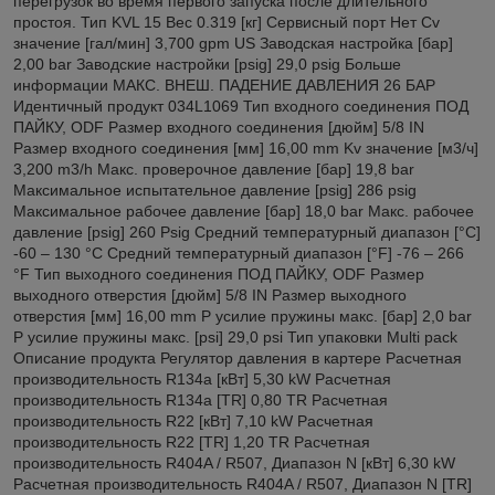
перегрузок во время первого запуска после длительного
простоя. Тип KVL 15 Вес 0.319 [кг] Сервисный порт Нет Cv
значение [гал/мин] 3,700 gpm US Заводская настройка [бар]
2,00 bar Заводские настройки [psig] 29,0 psig Больше
информации МАКС. ВНЕШ. ПАДЕНИЕ ДАВЛЕНИЯ 26 БАР
Идентичный продукт 034L1069 Тип входного соединения ПОД
ПАЙКУ, ODF Размер входного соединения [дюйм] 5/8 IN
Размер входного соединения [мм] 16,00 mm Kv значение [м3/ч]
3,200 m3/h Макс. проверочное давление [бар] 19,8 bar
Максимальное испытательное давление [psig] 286 psig
Максимальное рабочее давление [бар] 18,0 bar Макс. рабочее
давление [psig] 260 Psig Средний температурный диапазон [°C]
-60 – 130 °C Средний температурный диапазон [°F] -76 – 266
°F Тип выходного соединения ПОД ПАЙКУ, ODF Размер
выходного отверстия [дюйм] 5/8 IN Размер выходного
отверстия [мм] 16,00 mm P усилие пружины макс. [бар] 2,0 bar
P усилие пружины макс. [psi] 29,0 psi Тип упаковки Multi pack
Описание продукта Регулятор давления в картере Расчетная
производительность R134a [кВт] 5,30 kW Расчетная
производительность R134a [TR] 0,80 TR Расчетная
производительность R22 [кВт] 7,10 kW Расчетная
производительность R22 [TR] 1,20 TR Расчетная
производительность R404A / R507, Диапазон N [кВт] 6,30 kW
Расчетная производительность R404A / R507, Диапазон N [TR]