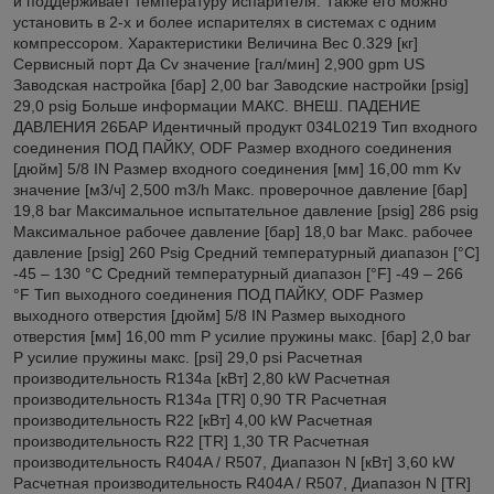
и поддерживает температуру испарителя. Также его можно
установить в 2-х и более испарителях в системах с одним
компрессором. Характеристики Величина Вес 0.329 [кг]
Сервисный порт Да Cv значение [гал/мин] 2,900 gpm US
Заводская настройка [бар] 2,00 bar Заводские настройки [psig]
29,0 psig Больше информации МАКС. ВНЕШ. ПАДЕНИЕ
ДАВЛЕНИЯ 26БАР Идентичный продукт 034L0219 Тип входного
соединения ПОД ПАЙКУ, ODF Размер входного соединения
[дюйм] 5/8 IN Размер входного соединения [мм] 16,00 mm Kv
значение [м3/ч] 2,500 m3/h Макс. проверочное давление [бар]
19,8 bar Максимальное испытательное давление [psig] 286 psig
Максимальное рабочее давление [бар] 18,0 bar Макс. рабочее
давление [psig] 260 Psig Средний температурный диапазон [°C]
-45 – 130 °C Средний температурный диапазон [°F] -49 – 266
°F Тип выходного соединения ПОД ПАЙКУ, ODF Размер
выходного отверстия [дюйм] 5/8 IN Размер выходного
отверстия [мм] 16,00 mm P усилие пружины макс. [бар] 2,0 bar
P усилие пружины макс. [psi] 29,0 psi Расчетная
производительность R134a [кВт] 2,80 kW Расчетная
производительность R134a [TR] 0,90 TR Расчетная
производительность R22 [кВт] 4,00 kW Расчетная
производительность R22 [TR] 1,30 TR Расчетная
производительность R404A / R507, Диапазон N [кВт] 3,60 kW
Расчетная производительность R404A / R507, Диапазон N [TR]