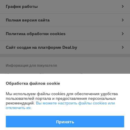
График работы
Полная версия сайта
Политика обработки cookies
Сайт создан на платформе Deal.by
Информация для покупателя
Юридическое лицо:
Общество с ограниченной ответственностью
"Элитхолод"
Обработка файлов cookie
190863688, 220136, г. Минск, ул. Академика Жебрака, 35, оф. 309
Регистрационный номер ЕГР: 190863688
Мы используем файлы cookies для обеспечения удобства
пользователей портала и предоставления персональных
УНП: 190863688
рекомендаций.
Вы можете настроить файлы cookies или
отключить их.
Регистрационный орган: Минский исполком
Дата регистрации компании: 09.02.2016
Принять
Ссылка на свидетельство/лицензию