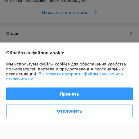
Отличная организация, всем рекомендуем! 
Показать все отзывы
О нас
Контакты
Обработка файлов cookie
Доставка и оплата
Мы используем файлы cookies для обеспечения удобства
пользователей портала и предоставления персональных
рекомендаций.
Вы можете настроить файлы cookies или
График работы
отключить их.
Полная версия сайта
Принять
Политика обработки cookies
Отклонить
Сайт создан на платформе Deal.by