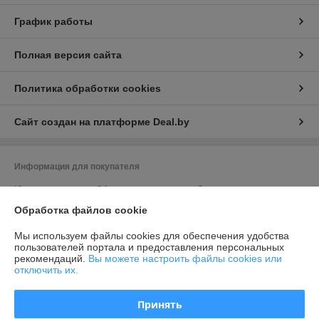
График работы
Полная версия сайта
Политика обработки cookies
Сайт создан на платформе Deal.by
Информация для покупателя
Юридическое лицо:
Общество с ограниченной ответственностью
"Элитхолод"
190863688, 220136, г. Минск, ул. Академика Жебрака, 35, оф. 309
Обработка файлов cookie
Регистрационный номер ЕГР: 190863688
Мы используем файлы cookies для обеспечения удобства
пользователей портала и предоставления персональных
УНП: 190863688
рекомендаций.
Вы можете настроить файлы cookies или
отключить их.
Регистрационный орган: Минский исполком
Дата регистрации компании: 09.02.2016
Принять