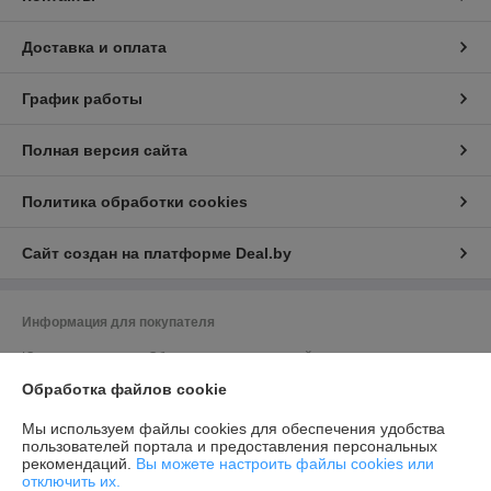
Доставка и оплата
График работы
Полная версия сайта
Политика обработки cookies
Сайт создан на платформе Deal.by
Информация для покупателя
Юридическое лицо:
Общество с ограниченной ответственностью
"Элитхолод"
Обработка файлов cookie
190863688, 220136, г. Минск, ул. Академика Жебрака, 35, оф. 309
Регистрационный номер ЕГР: 190863688
Мы используем файлы cookies для обеспечения удобства
пользователей портала и предоставления персональных
УНП: 190863688
рекомендаций.
Вы можете настроить файлы cookies или
отключить их.