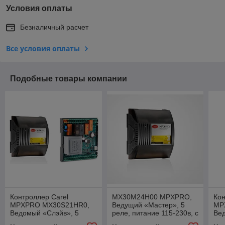
Условия оплаты
Безналичный расчет
Все условия оплаты
Подобные товары компании
Контроллер Carel
MX30M24H00 MPXPRO,
Кон
MPXPRO MX30S21HR0,
Ведущий «Мастер», 5
MP
Ведомый «Слэйв», 5
реле, питание 115-230в, с
Ве
реле, питание 115-230 в
драйвером ШИМ
рел