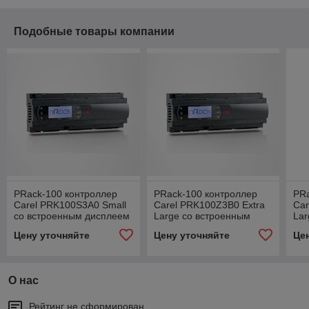
Подобные товары компании
PRack-100 контроллер
PRack-100 контроллер
PRa
Carel PRK100S3A0 Small
Carel PRK100Z3B0 Extra
Car
со встроенным дисплеем
Large со встроенным
Lar
pGD1, 2 SSR, набор
дисплеем pGD1, RS485,
ди
Цену уточняйте
Цену уточняйте
Це
разъемов
4 SSR, набор разъемов
каб
на
О нас
Рейтинг не сформирован