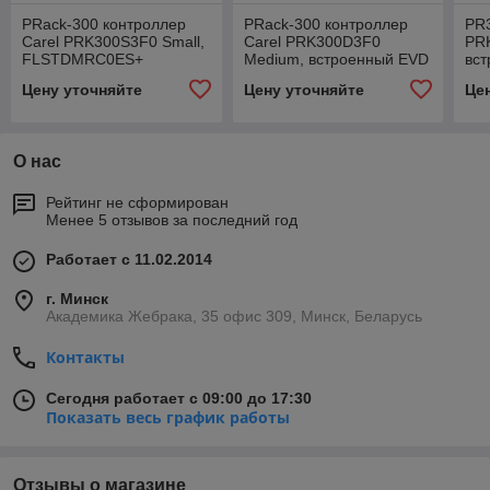
PRack-300 контроллер
PRack-300 контроллер
PR
Carel PRK300S3F0 Small,
Carel PRK300D3F0
PR
FLSTDMRC0ES+
Medium, встроенный EVD
вс
драйвер для 2 вентилей
для
Цену уточняйте
Цену уточняйте
Це
ExV, FLSTDMRC0ES+
FL
О нас
Рейтинг не сформирован
Менее 5 отзывов за последний год
Работает с 11.02.2014
г. Минск
Академика Жебрака, 35 офис 309, Минск, Беларусь
Контакты
Сегодня работает с 09:00 до 17:30
Показать весь график работы
Отзывы о магазине