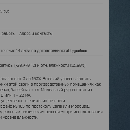
5 руб
 работы
Адрес и контакты
 течение 14 дней
по договоренности
Подробнее
уры (-20...+70 °C) и отн. влажности (10...90%).
пазоне от 0 до 100%. Высокий уровень защиты
атчики этой серии в производственных помещениях как
рах, бассейнах и т.д. Модельный ряд состоит из
В или 4 – 20 мА.
существенного снижения точности
ерфейс RS485 по протоколу Carel или Modbus®.
идеальным техническим решением при использовании
м уровне влажности.