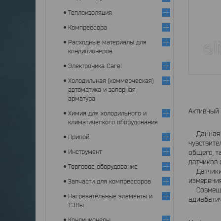
Теплоизоляция
Компрессора
Расходные материалы для
кондиционеров
Электроника Carel
Холодильная (коммерческая)
автоматика и запорная
арматура
Активный д
Химия для холодильного и
климатического оборудования
Данная с
Припой
чувствите
Инструмент
общего, т
датчиков 
Торговое оборудование
Датчики м
измерения
Запчасти для компрессоров
Совмещен
Нагревательные элементы и
адиабатич
ТЭНы
Кондиционеры