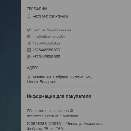
+375 (44) 536-70-00
ice-market.by/catalog
info@elite-holod.by
+375445360033
+375445360033
+375445360033
Академика Жебрака, 35 офис 309,
Минск, Беларусь
Информация для покупателя
Общество с ограниченной
ответственностью "Элитхолод"
190863688, 220136, г. Минск, ул. Академика
Жебрака, 35, оф. 309