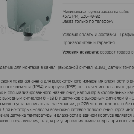
Минимальная сумма заказа на сайте — 
+375 (44) 536-70-00
Заказ только по телефону
Условия оплаты и доставки
График
Производитель и гарантия
возврат товара в
атчик для монтажа в канал (выходной сигнал: 0...10В), датчик температ
ерия предназначена для высокоточного измерения влажности в диа
льного элемента (IP54) и корпуса (IP55) позволяет использовать д
ак и специализированного назначения, например в холодильных каме
с выходным сигналом 0 – 10 B и датчиков с выходным сигналом 0 – 1 
ожно устанавливать на расстоянии до 200 м от контроллера без 
. Для некоторых моделей возможно сетевое подключение через инт
ие датчика температуры и влажности в едином корпусе является 
еского охлаждения, т.е. для регулирования температуры при высоко