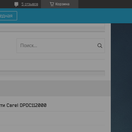
Корзина
5 отзывов
едная
ти Carel DPDC112000