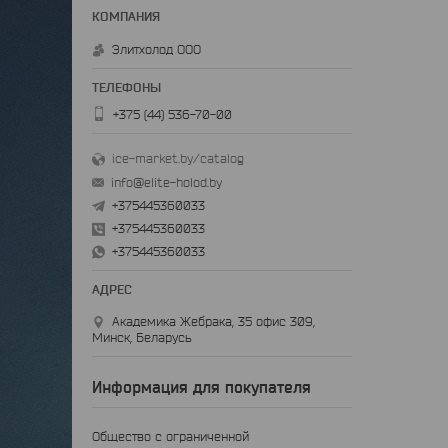
Элитхолод ООО
+375 (44) 536-70-00
ice-market.by/catalog
info@elite-holod.by
+375445360033
+375445360033
+375445360033
Академика Жебрака, 35 офис 309,
Минск, Беларусь
Информация для покупателя
Общество с ограниченной