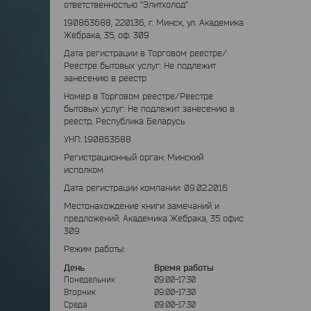
ответственностью "Элитхолод"
190863688, 220136, г. Минск, ул. Академика
Жебрака, 35, оф. 309
Дата регистрации в Торговом реестре/
Реестре бытовых услуг: Не подлежит
занесению в реестр
Номер в Торговом реестре/Реестре
бытовых услуг: Не подлежит занесению в
реестр, Республика Беларусь
УНП: 190863688
Регистрационный орган: Минский
исполком
Дата регистрации компании: 09.02.2016
Местонахождение книги замечаний и
предложений: Академика Жебрака, 35 офис
309
Режим работы:
День
Время работы
Понедельник
09:00-17:30
Вторник
09:00-17:30
Среда
09:00-17:30