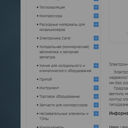
Теплоизоляция
Компрессора
Расходные материалы для
кондиционеров
Электроника Carel
Холодильная (коммерческая)
автоматика и запорная
арматура
Электронн
Химия для холодильного и
климатического оборудования
Электрон
надежност
Припой
мм без ос
Инструмент
Предлагае
вентиль м
Торговое оборудование
контур хл
типоразме
Запчасти для компрессоров
Информа
Нагревательные элементы и
ТЭНы
Цена:
Цену
Кондиционеры