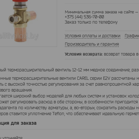
Минимальная сумма заказа на сайте — 
+375 (44) 536-70-00
Заказ только по телефону
Условия оплаты и доставки
График
Производитель и гарантия
возврат товара в
ый терморасширительный вентиль 12-12 мм медное соединение, раз
ные терморасширительные вентили CAREL серии E2V рассчитаны на
ь с высокой точностью регулирования за счет равнопроцентной ха
евого вращения.
тся широкий выбор моделей для любых систем и установок холодоп
ожет регулировать расход в обе стороны, в особенности пригодится в
адагента по количеству арматуры, а, во-вторых, сократить расходы 
ров ставится уплотнение Teflon, что обеспечивает идеальную герме
ция для заказа
 уточняйте