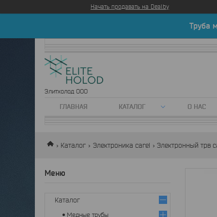
Начать продавать на Deal.by
Труба 
Элитхолод ООО
ГЛАВНАЯ
КАТАЛОГ
О НАС
Каталог
Электроника carel
Электронный трв car
Каталог
Медные трубы