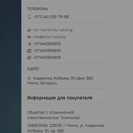
+375 (44) 536-70-00
ice-market.by/catalog
info@elite-holod.by
+375445360033
+375445360033
+375445360033
Академика Жебрака, 35 офис 309,
Минск, Беларусь
Информация для покупателя
Общество с ограниченной
ответственностью "Элитхолод"
190863688, 220136, г. Минск, ул. Академика
Жебрака, 35, оф. 309