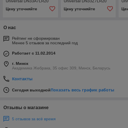
Universal DN33A7LR20
Universal DN33Z7LR20
Uni
Цену уточняйте
Цену уточняйте
Це
О нас
Рейтинг не сформирован
Менее 5 отзывов за последний год
Работает с 11.02.2014
г. Минск
Академика Жебрака, 35 офис 309, Минск, Беларусь
Контакты
Показать весь график работы
Сегодня выходной
Отзывы о магазине
5 отзывов за всё время