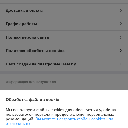
Доставка и оплата
График работы
Полная версия сайта
Политика обработки cookies
Сайт создан на платформе Deal.by
Информация для покупателя
Юридическое лицо:
Общество с ограниченной ответственностью
"Элитхолод"
Обработка файлов cookie
190863688, 220136, г. Минск, ул. Академика Жебрака, 35, оф. 309
Регистрационный номер ЕГР: 190863688
Мы используем файлы cookies для обеспечения удобства
пользователей портала и предоставления персональных
УНП: 190863688
рекомендаций.
Вы можете настроить файлы cookies или
отключить их.
Регистрационный орган: Минский исполком