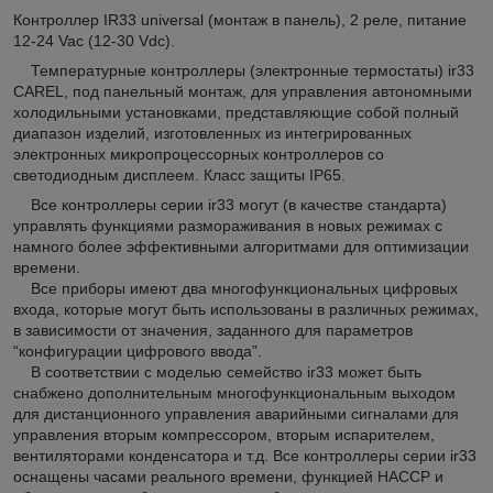
Контроллер IR33 universal (монтаж в панель), 2 реле, питание
12-24 Vac (12-30 Vdc).
Температурные контроллеры (электронные термостаты) ir33
CAREL, под панельный монтаж, для управления автономными
холодильными установками, представляющие собой полный
диапазон изделий, изготовленных из интегрированных
электронных микропроцессорных контроллеров со
светодиодным дисплеем. Класс защиты IP65.
Все контроллеры серии ir33 могут (в качестве стандарта)
управлять функциями размораживания в новых режимах с
намного более эффективными алгоритмами для оптимизации
времени.
Все приборы имеют два многофункциональных цифровых
входа, которые могут быть использованы в различных режимах,
в зависимости от значения, заданного для параметров
“конфигурации цифрового ввода”.
В соответствии с моделью семейство ir33 может быть
снабжено дополнительным многофункциональным выходом
для дистанционного управления аварийными сигналами для
управления вторым компрессором, вторым испарителем,
вентиляторами конденсатора и т.д. Все контроллеры серии ir33
оснащены часами реального времени, функцией HACCP и