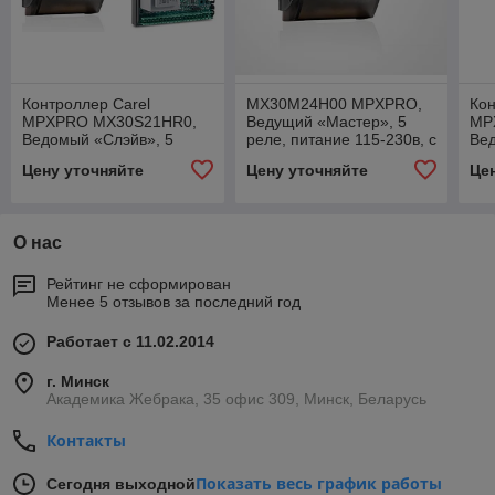
Контроллер Carel
MX30M24H00 MPXPRO,
Кон
MPXPRO MX30S21HR0,
Ведущий «Мастер», 5
MP
Ведомый «Слэйв», 5
реле, питание 115-230в, с
Ве
реле, питание 115-230 в
драйвером ШИМ
рел
Цену уточняйте
Цену уточняйте
Це
с 
О нас
Рейтинг не сформирован
Менее 5 отзывов за последний год
Работает с 11.02.2014
г. Минск
Академика Жебрака, 35 офис 309, Минск, Беларусь
Контакты
Показать весь график работы
Сегодня выходной