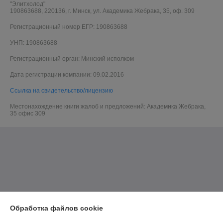
"Элитхолод"
190863688, 220136, г. Минск, ул. Академика Жебрака, 35, оф. 309
Регистрационный номер ЕГР: 190863688
УНП: 190863688
Регистрационный орган: Минский исполком
Дата регистрации компании: 09.02.2016
Ссылка на свидетельство/лицензию
Местонахождение книги жалоб и предложений: Академика Жебрака,
35 офис 309
Обработка файлов cookie