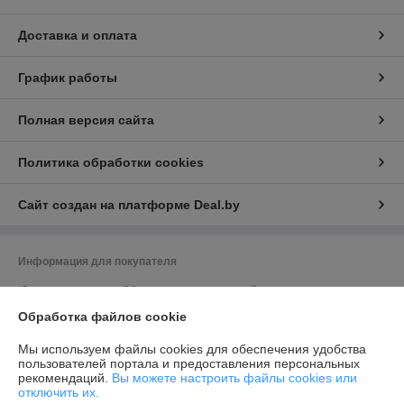
Доставка и оплата
График работы
Полная версия сайта
Политика обработки cookies
Сайт создан на платформе Deal.by
Информация для покупателя
Юридическое лицо:
Общество с ограниченной ответственностью
"Элитхолод"
Обработка файлов cookie
190863688, 220136, г. Минск, ул. Академика Жебрака, 35, оф. 309
Регистрационный номер ЕГР: 190863688
Мы используем файлы cookies для обеспечения удобства
пользователей портала и предоставления персональных
УНП: 190863688
рекомендаций.
Вы можете настроить файлы cookies или
отключить их.
Регистрационный орган: Минский исполком