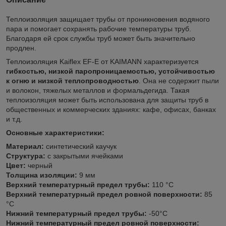
Теплоизоляция защищает трубы от проникновения водяного
пара и помогает сохранять рабочие температуры труб.
Благодаря ей срок службы труб может быть значительно
продлен.
Теплоизоляция Kaiflex EF-E от KAIMANN характеризуется
гибкостью, низкой паропроницаемостью, устойчивостью
к огню и низкой теплопроводностью
. Она не содержит пыли
и волокон, тяжелых металлов и формальдегида. Такая
теплоизоляция может быть использована для защиты труб в
общественных и коммерческих зданиях: кафе, офисах, банках
и т.д.
Основные характеристики:
Материал:
синтетический каучук
Структура:
с закрытыми ячейками
Цвет:
черный
Толщина изоляции:
9 мм
Верхний температурный предел трубы:
110 °C
Верхний температурный предел ровной поверхности:
85
°C
Нижний температурный предел трубы:
-50°C
Нижний температурный предел ровной поверхности: