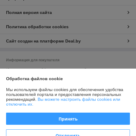
Полная версия сайта
Политика обработки cookies
Сайт создан на платформе Deal.by
Информация для покупателя
Юридическое лицо:
Общество с ограниченной ответственностью
"Элитхолод"
Обработка файлов cookie
190863688, 220136, г. Минск, ул. Академика Жебрака, 35, оф. 309
Регистрационный номер ЕГР: 190863688
Мы используем файлы cookies для обеспечения удобства
пользователей портала и предоставления персональных
УНП: 190863688
рекомендаций.
Вы можете настроить файлы cookies или
отключить их.
Регистрационный орган: Минский исполком
Дата регистрации компании: 09.02.2016
Принять
Ссылка на свидетельство/лицензию
Отклонить