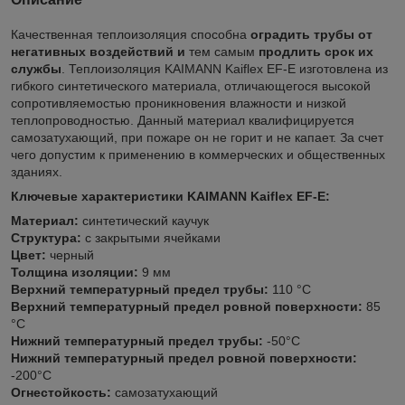
Качественная теплоизоляция способна
оградить трубы от
негативных воздействий и
тем самым
продлить срок их
службы
. Теплоизоляция KAIMANN Kaiflex EF-E изготовлена из
гибкого синтетического материала, отличающегося высокой
сопротивляемостью проникновения влажности и низкой
теплопроводностью. Данный материал квалифицируется
самозатухающий, при пожаре он не горит и не капает. За счет
чего допустим к применению в коммерческих и общественных
зданиях.
Ключевые характеристики KAIMANN Kaiflex EF-E:
Материал:
синтетический каучук
Структура:
с закрытыми ячейками
Цвет:
черный
Толщина изоляции:
9 мм
Верхний температурный предел трубы:
110 °C
Верхний температурный предел ровной поверхности:
85
°C
Нижний температурный предел трубы:
-50°C
Нижний температурный предел ровной поверхности:
-200°C
Огнестойкость:
самозатухающий