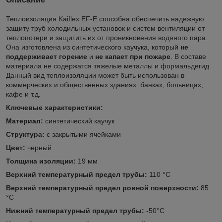
Теплоизоляция Kaiflex EF-E способна обеспечить надежную
защиту труб холодильных установок и систем вентиляции от
теплопотери и защитить их от проникновения водяного пара.
Она изготовлена из синтетического каучука, который
не
поддерживает горение
и
не капает при пожаре
. В составе
материала не содержатся тяжелые металлы и формальдегид.
Данный вид теплоизоляции может быть использован в
коммерческих и общественных зданиях: банках, больницах,
кафе и т.д.
Ключевые характеристики:
Материал:
синтетический каучук
Структура:
с закрытыми ячейками
Цвет:
черный
Толщина изоляции:
19 мм
Верхний температурный предел трубы:
110 °C
Верхний температурный предел ровной поверхности:
85
°C
Нижний температурный предел трубы:
-50°C